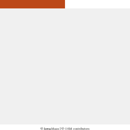
©
Jawg
Maps
|
© OSM contributors