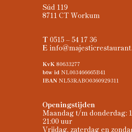
Súd 119
8711 CT Workum
T
0515 – 54 17 36
E
info@majesticrestaurant
KvK
80633277
btw id
NL003466665B41
IBAN
NL53RABO0360929311
Openingstijden
Maandag t/m donderdag: 11
21:00 uur
Vrijdag, zaterdag en zondag