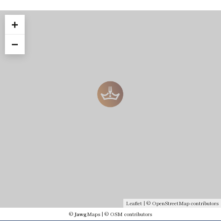
+
−
Leaflet
| ©
OpenStreetMap
contributors
©
Jawg
Maps
|
© OSM contributors