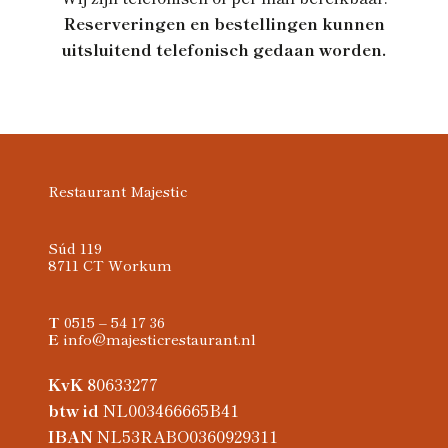
Reserveringen en bestellingen kunnen
uitsluitend telefonisch gedaan worden.
Restaurant Majestic
Súd 119
8711 CT Workum
T
0515 – 54 17 36
E
info@majesticrestaurant.nl
KvK
80633277
btw id
NL003466665B41
IBAN
NL53RABO0360929311